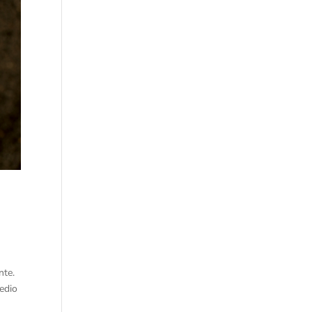
nte.
edio