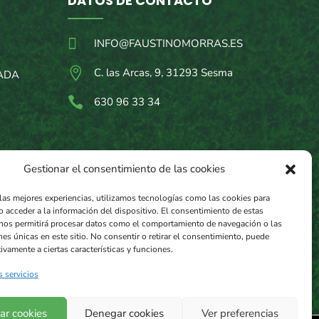
DATOS DE CONTACTO

INFO@FAUSTINOMORRAS.ES

C. las Arcas, 9, 31293 Sesma
ADA

630 96 33 34
Gestionar el consentimiento de las cookies
 las mejores experiencias, utilizamos tecnologías como las cookies para
o acceder a la información del dispositivo. El consentimiento de estas
nos permitirá procesar datos como el comportamiento de navegación o las
nes únicas en este sitio. No consentir o retirar el consentimiento, puede
ivamente a ciertas características y funciones.
s servicios
ar cookies
Denegar cookies
Ver preferencias