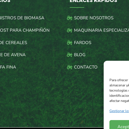
CIOS
ENLACES RÁPIDOS
NISTROS DE BIOMASA
SOBRE NOSOTROS
OST PARA CHAMPIÑÓN
MAQUINARIA ESPECIALIZ
DE CEREALES
FARDOS
E DE AVENA
BLOG
FA FINA
CONTACTO
Para ofrecer
almacenar y/
tecnologías 
identificacio
afectar negat
Gestionar lo
Acept