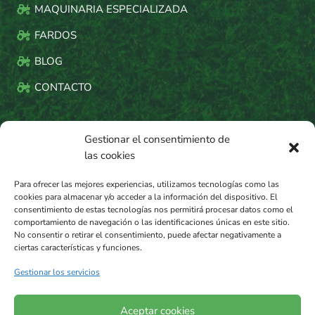
MAQUINARIA ESPECIALIZADA
FARDOS
BLOG
CONTACTO
DATOS DE CONTACTO
Gestionar el consentimiento de
las cookies

INFO@FAUSTINOMORRAS.ES
Para ofrecer las mejores experiencias, utilizamos tecnologías como las
cookies para almacenar y/o acceder a la información del dispositivo. El

C. las Arcas, 9, 31293 Sesma
consentimiento de estas tecnologías nos permitirá procesar datos como el
comportamiento de navegación o las identificaciones únicas en este sitio.
No consentir o retirar el consentimiento, puede afectar negativamente a

630 96 33 34
ciertas características y funciones.
Gestionar los servicios
Aceptar cookies