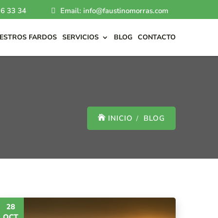
6 33 34
Email: info@faustinomorras.com
ESTROS FARDOS
SERVICIOS
BLOG
CONTACTO
INICIO
BLOG
28
OCT