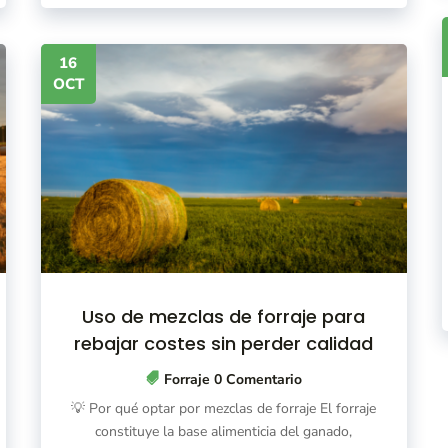
16
OCT
Uso de mezclas de forraje para
rebajar costes sin perder calidad
Forraje
0 Comentario
💡 Por qué optar por mezclas de forraje El forraje
constituye la base alimenticia del ganado,