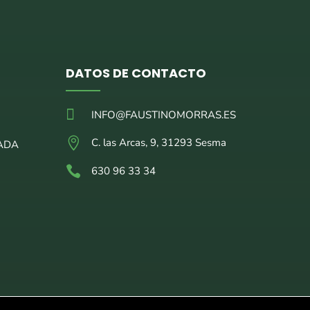
DATOS DE CONTACTO

INFO@FAUSTINOMORRAS.ES

C. las Arcas, 9, 31293 Sesma
ADA

630 96 33 34