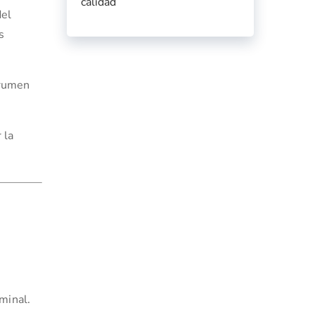
calidad
del
s
 rumen
 la
uminal.