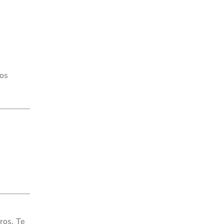
mos
ros. Te