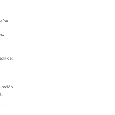
eína.
es.
ada de:
 ración
s.