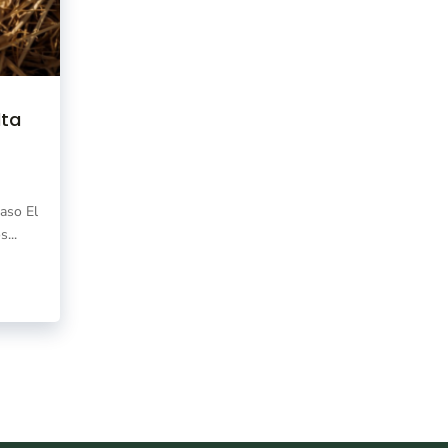
lta
paso El
...