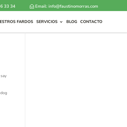
6 33 34
Email: info@faustinomorras.com
ESTROS FARDOS
SERVICIOS
BLOG
CONTACTO
 say
t dog