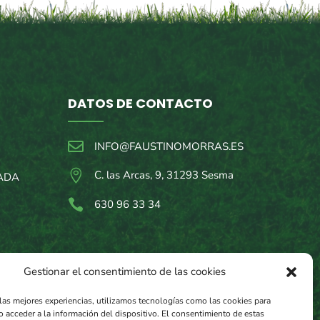
DATOS DE CONTACTO

INFO@FAUSTINOMORRAS.ES

C. las Arcas, 9, 31293 Sesma
ADA

630 96 33 34
Gestionar el consentimiento de las cookies
 las mejores experiencias, utilizamos tecnologías como las cookies para
o acceder a la información del dispositivo. El consentimiento de estas